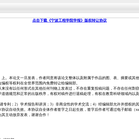
点击下载《宁波工程学院学报》版权转让协议
上。本论文一旦发表，作者同意将该论文整体以及附属于作品的图、表、摘要或其他
改编权等权利在全世界范围内免费转让给编辑部。
来没有以任何形式在其他任何刊物上发表过，不存在重复投稿问题，不存在任何剽窃
学道德规范和正常的出版秩序，有权对稿件进行退稿处理，有权在教育科研领域内以
请专利；2）学术报告和讲演；3）非商业性的学术交流；4）经编辑部允许并授权的
动失效。本协议自全体作者签字之日起生效，签字后作者可通过电子邮箱（xuebao@n
为其主动放弃发表，谢谢合作！