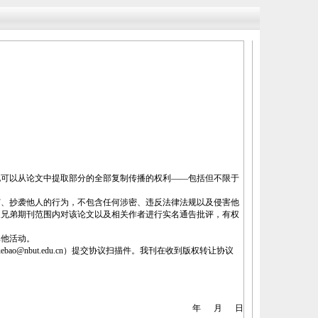
可以从论文中提取部分的全部复制传播的权利——包括但不限于
、抄袭他人的行为，不包含任何涉密、违反法律法规以及侵害他
及兄弟期刊范围内对该论文以及相关作者进行实名通告批评，有权
其他活动。
but.edu.cn）提交协议扫描件。我刊在收到版权转让协议
年 月 日