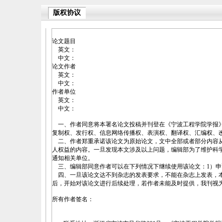
版权协议
论文题目
英文：
中文：
论文作者
英文：
中文：
作者单位
英文：
中文：
一、作者同意将本署名论文投稿并刊登在《宁波工程学院学报》
复制权、发行权、信息网络传播权、表演权、翻译权、汇编权、
二、作者郑重承诺该论文为原始论文，文中全部或者部分内容从
人权益的内容。一旦发现本文涉及以上问题，编辑部为了维护科
通知相关单位。
三、编辑部同意作者可以在下列情况下继续使用该论文：1）申
四、一旦该论文达不到杂志的发表要求，不能在杂志上发表，本协议自
后，开始对该论文进行后续处理，若作者未能及时提供，我刊视
所有作者签名：